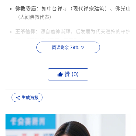
佛教寺庙
：如中台禅寺（现代禅宗建筑）、佛光山
（人间佛教代表）
王爷信仰
：源自瘟神崇拜，后发展为代天巡狩的守护
神，如南鲲鯓代天府（五府千岁）
阅读剩余 79%
赞 (
0
)
生成海报
建筑艺术与地方特色
传统建筑风格