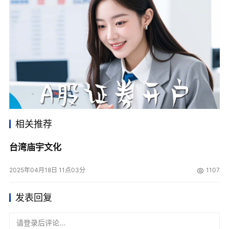
台湾庙宇继承闽南建筑工艺，以木构架、雕梁画栋著称，
分泉州、漳州、潮州三大流派：
泉州派
🏛️
艋舺龙山寺以疏朗梁架和斜拱设计闻名，三川殿的"花卉斗
拱"为经典代表。
相关推荐
漳州派
台湾庙宇文化
🛠️
2025年04月18日 11点03分
1107
台北保安宫采用"对场作"工艺，左右殿由不同匠师竞艺，风
格迥异。
发表回复
请登录后评论...
潮州派