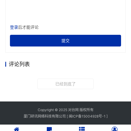
🎨
台南三山国王庙以精细木雕和彩绘壁画体现潮汕工艺。
登录
后才能评论
提交
现代创新与地标
🏗️
评论列表
中台禅寺
：融合中西建筑元素，以石材为主体的现代
佛教建筑，获国际设计奖项
已经到底了
高雄佛陀纪念馆
：结合宗教与观光功能，展示佛教文
化及艺术展览
Copyright © 2025 对台网 版权所有
厦门研讯网络科技有限公司
[ 闽ICP备15004928号-1 ]