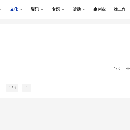
文化
资讯
专题
活动
来创业
找工作
0
1 / 1
1